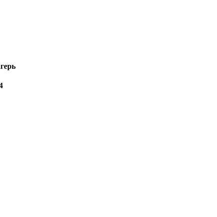
+7 928 223-91-39
герь
4